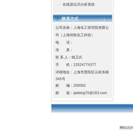
·
在线原位式分析系统
联系方式
公司名称：上海化工研究院有限公
司（上海坦联化工科技）
电 话：
传 真：
联 系 人：钱卫兵
手 机：
13524774377
详细地址：
上海市普陀区云岭东路
345号
邮 编：
200062
邮 箱：
qwbing70@163.com
网站访问