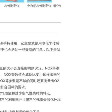
水份测定仪
全自动水份测定仪
氧化锆微量氧分析仪
氧化锆微量氧分析仪
ZD-
测手持使用，它主要就是用电化学传感
过程中也会遇到一些疑惑的问题，以下是我
量的大小会直接影响到SO2、NOX等参
2、NOX等数值会成反比变小这样出来的
NOX等参数是不够的同时还要测量出O2
能符合国标的要求。
空气燃烧和过少空气燃烧时的特点。
燃料的利用率并且燃料的残渣会恶化环境