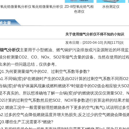
化锆微量氧分析仪
氧化锆微量氧分析仪
ZD-III型氧化锆气相
水份测定仪
色谱仪
术文章
关于使用烟气分析仪不得不知的小知识
发布日期：[2020-04-10] 共阅[1175]次
烟气分析仪
主要用于小型燃油、燃气锅炉污染排放或污染源附近的环境监
续分析测量CO2、CO、NOx、SO2等烟气含量的设备。当然在使用的
出来的一些问题总结，仅供参考。
.为何要测量烟气中的O2、过剩空气系数等参数?
.不同锅(窑)炉在燃烧时产生的O2及由O2计算的过剩空气系数不同而O2
当锅(窑)炉有炉体漏风现象或燃料燃烧不*时烟道中的O2值会相应较大SO
是不真实的。所以想准确地了解一台锅(窑)炉的燃烧状况仅仅测量SO2、
O2计算的过剩空气系数然后把SO2、NOX等参数进行折算这样的结果才
.燃烧工况中一般需要较理想燃烧条件下更多的空气(氧气),试说明过多
.过多的空气会降低燃烧温度并增大热损失;反之过少的空气燃烧会降低
.哪些生产工况需要不*燃烧?