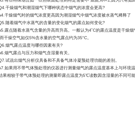
.有些特殊场合如一些热表面处理则特定需要不*燃烧,即l<1,因为只有
.干燥烟气和潮湿烟气下哪种状态中烟气的浓度会更高?
.干燥烟气时的烟气浓度更高因为潮湿烟气中烟气浓度被水蒸气稀释了
.随着烟气中水蒸气的含量的变化烟气的露点如何变化?
.露点随着水蒸气含量的升高而升高。一般认为4˚C的露点温度是干燥烟
°C而干燥空气如仅5%含水量的空气露点约为35°C。
.烟气露点温度与哪些因素有关?
.烟气露点与压力和烟气含湿量有关。
.试说出烟气分析仪具备和不具备气体冷凝预处理功能的差别。
.如果用不带气体预处理的仪器进行测量烟气的露点温度基本上与环境温
结果相较于带气体预处理的测量即露点温度为5℃读数因含湿量的不同可能