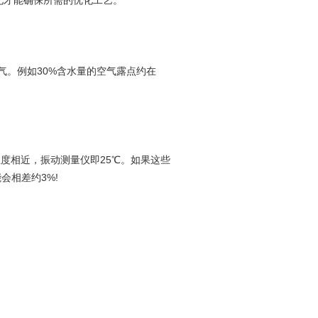
如此才能确保所需的优化工艺。
气。例如30%含水量的空气露点约在
度相近，振动测量仪即25℃。如果这些
会相差约3%!