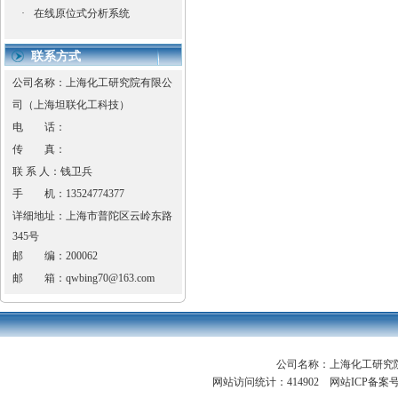
·
在线原位式分析系统
联系方式
公司名称：上海化工研究院有限公
司（上海坦联化工科技）
电 话：
传 真：
联 系 人：钱卫兵
手 机：
13524774377
详细地址：
上海市普陀区云岭东路
345号
邮 编：
200062
邮 箱：
qwbing70@163.com
公司名称：上海化工研
网站访问统计：414902 网站ICP备案