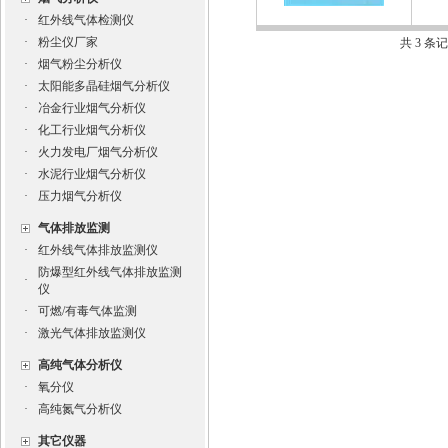
·
红外线气体检测仪
·
粉尘仪厂家
共 3 条
·
烟气粉尘分析仪
·
太阳能多晶硅烟气分析仪
·
冶金行业烟气分析仪
·
化工行业烟气分析仪
·
火力发电厂烟气分析仪
·
水泥行业烟气分析仪
·
压力烟气分析仪
气体排放监测
·
红外线气体排放监测仪
防爆型红外线气体排放监测
·
仪
·
可燃/有毒气体监测
·
激光气体排放监测仪
高纯气体分析仪
·
氧分仪
·
高纯氮气分析仪
其它仪器