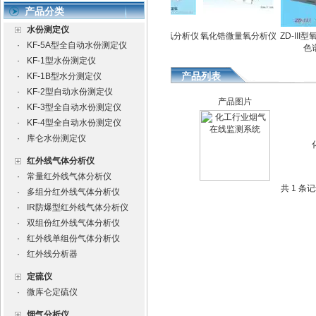
产品分类
水份测定仪
测定仪
全自动水份测定仪
氧化锆微量氧分析仪
氧化锆微量氧分析仪
ZD-III型
·
KF-5A型全自动水份测定仪
色谱
·
KF-1型水份测定仪
产品列表
·
KF-1B型水分测定仪
·
KF-2型自动水份测定仪
产品图片
·
KF-3型全自动水份测定仪
·
KF-4型全自动水份测定仪
·
库仑水份测定仪
红外线气体分析仪
·
常量红外线气体分析仪
共 1 条
·
多组分红外线气体分析仪
·
IR防爆型红外线气体分析仪
·
双组份红外线气体分析仪
·
红外线单组份气体分析仪
·
红外线分析器
定硫仪
·
微库仑定硫仪
烟气分析仪