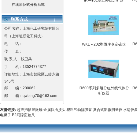
G
IR—101型红外线分析器
·
在线原位式分析系统
联系方式
公司名称：上海化工研究院有限公
司（上海坦联化工科技）
电 话：
I
WKL－202型微库仑定硫仪
传 真：
联 系 人：钱卫兵
手 机：
13524774377
详细地址：
上海市普陀区云岭东路
345号
邮 编：
200062
IR600系列多组分红外线气体分
I
析仪器
邮 箱：
qwbing70@163.com
友情链接:
超声扫描显微镜
金属快插接头
塑料气动隔膜泵
复合式影像测量仪
水运仪
电镊子
B2间隙面差尺