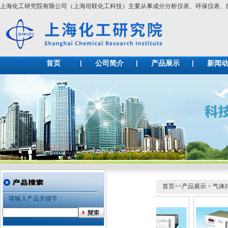
上海化工研究院有限公司（上海坦联化工科技）主要从事成分分析仪表、环保仪表
首页
公司简介
产品展示
新闻
首页
>>
产品展示
>
气体
请输入产品关键字：