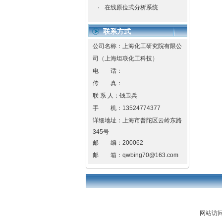
·
在线原位式分析系统
联系方式
公司名称：上海化工研究院有限公
司（上海坦联化工科技）
电 话：
传 真：
联 系 人：钱卫兵
手 机：
13524774377
详细地址：
上海市普陀区云岭东路
345号
邮 编：
200062
邮 箱：
qwbing70@163.com
网站访问