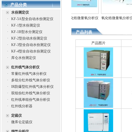
产品分类
水份测定仪
水份测定仪
全自动水份测定仪
氧化锆微量氧分析仪
氧化锆微量氧分析仪
·
KF-5A型全自动水份测定仪
·
KF-1型水份测定仪
·
KF-1B型水分测定仪
产品列表
·
KF-2型自动水份测定仪
产品图片
·
KF-3型全自动水份测定仪
·
KF-4型全自动水份测定仪
·
库仑水份测定仪
红外线气体分析仪
·
常量红外线气体分析仪
·
多组分红外线气体分析仪
·
IR防爆型红外线气体分析仪
·
双组份红外线气体分析仪
·
红外线单组份气体分析仪
·
红外线分析器
定硫仪
·
微库仑定硫仪
烟气分析仪