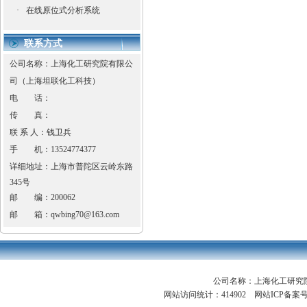
·
在线原位式分析系统
联系方式
公司名称：上海化工研究院有限公
司（上海坦联化工科技）
电 话：
传 真：
联 系 人：钱卫兵
手 机：
13524774377
详细地址：
上海市普陀区云岭东路
345号
邮 编：
200062
邮 箱：
qwbing70@163.com
公司名称：上海化工研
网站访问统计：414902 网站ICP备案