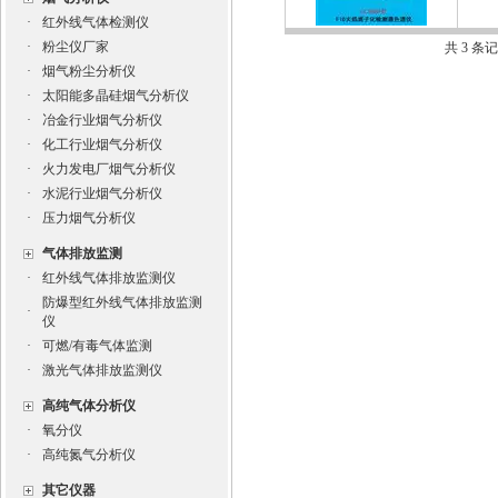
·
红外线气体检测仪
·
粉尘仪厂家
共 3 条
·
烟气粉尘分析仪
·
太阳能多晶硅烟气分析仪
·
冶金行业烟气分析仪
·
化工行业烟气分析仪
·
火力发电厂烟气分析仪
·
水泥行业烟气分析仪
·
压力烟气分析仪
气体排放监测
·
红外线气体排放监测仪
防爆型红外线气体排放监测
·
仪
·
可燃/有毒气体监测
·
激光气体排放监测仪
高纯气体分析仪
·
氧分仪
·
高纯氮气分析仪
其它仪器