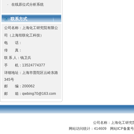
·
在线原位式分析系统
联系方式
公司名称：上海化工研究院有限公
司（上海坦联化工科技）
电 话：
传 真：
联 系 人：钱卫兵
手 机：
13524774377
详细地址：
上海市普陀区云岭东路
345号
邮 编：
200062
邮 箱：
qwbing70@163.com
公司名称：上海化工研
网站访问统计：414609 网站ICP备案