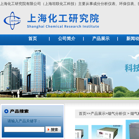
上海化工研究院有限公司（上海坦联化工科技）主要从事成分分析仪表、环保仪表
首页
公司简介
产品展示
新闻
首页
>>
产品展示
>
烟气分析仪
>
烟气
请输入产品关键字：