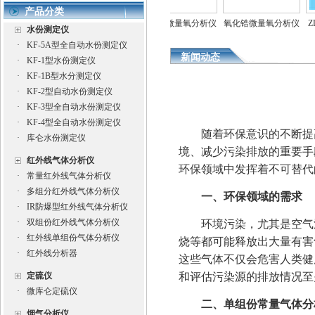
产品分类
测定仪
全自动水份测定仪
氧化锆微量氧分析仪
氧化锆微量氧分析仪
ZD-
水份测定仪
·
KF-5A型全自动水份测定仪
新闻动态
·
KF-1型水份测定仪
·
KF-1B型水分测定仪
·
KF-2型自动水份测定仪
·
KF-3型全自动水份测定仪
·
KF-4型全自动水份测定仪
随着环保意识的不断提高
·
库仑水份测定仪
境、减少污染排放的重要手
红外线气体分析仪
环保领域中发挥着不可替代
·
常量红外线气体分析仪
·
多组分红外线气体分析仪
一、环保领域的需求
·
IR防爆型红外线气体分析仪
·
双组份红外线气体分析仪
环境污染，尤其是空气污
·
红外线单组份气体分析仪
烧等都可能释放出大量有害气
·
红外线分析器
这些气体不仅会危害人类健
定硫仪
和评估污染源的排放情况至
·
微库仑定硫仪
二、单组份常量气体分
烟气分析仪