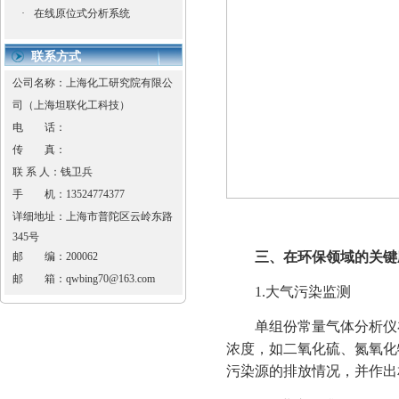
·
在线原位式分析系统
联系方式
公司名称：上海化工研究院有限公
司（上海坦联化工科技）
电 话：
传 真：
联 系 人：钱卫兵
手 机：
13524774377
详细地址：
上海市普陀区云岭东路
345号
三、在环保领域的关键
邮 编：
200062
邮 箱：
qwbing70@163.com
1.大气污染监测
单组份常量气体分析仪在
浓度，如二氧化硫、氮氧化
污染源的排放情况，并作出