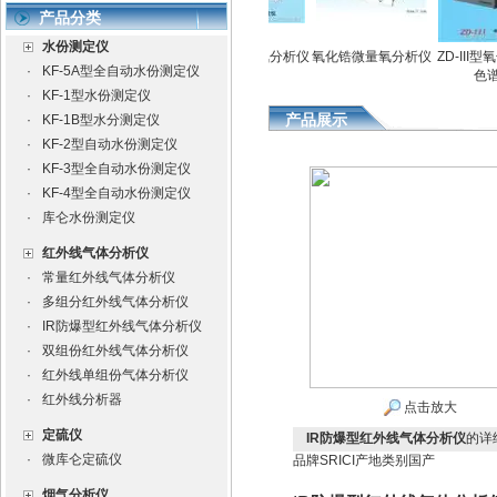
产品分类
水份测定仪
定仪
全自动水份测定仪
氧化锆微量氧分析仪
氧化锆微量氧分析仪
ZD-III型氧
·
KF-5A型全自动水份测定仪
色谱仪
·
KF-1型水份测定仪
产品展示
·
KF-1B型水分测定仪
·
KF-2型自动水份测定仪
·
KF-3型全自动水份测定仪
·
KF-4型全自动水份测定仪
·
库仑水份测定仪
红外线气体分析仪
·
常量红外线气体分析仪
·
多组分红外线气体分析仪
·
IR防爆型红外线气体分析仪
·
双组份红外线气体分析仪
·
红外线单组份气体分析仪
·
红外线分析器
点击放大
定硫仪
IR防爆型红外线气体分析仪
的详
·
微库仑定硫仪
品牌
SRICI
产地类别
国产
烟气分析仪