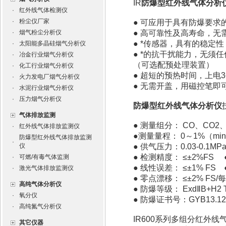
IR
防爆型红外线气体分析
·
红外线气体检测仪
·
粉尘仪厂家
● 可应用于具有防爆要求
·
烟气粉尘分析仪
● 高可靠性及高寿命，无
● *传感器，具有的稳定性
·
太阳能多晶硅烟气分析仪
● *的抗干扰能力，无须
·
冶金行业烟气分析仪
（可选配预处理装置）
·
化工行业烟气分析仪
● 超短的预热时间，上电
·
火力发电厂烟气分析仪
● 无需开盖，用磁控笔即
·
水泥行业烟气分析仪
·
压力烟气分析仪
防爆型红外线气体分析仪
气体排放监测
● 测量组分： CO、CO2、
·
红外线气体排放监测仪
●测量量程： 0～1%（min
防爆型红外线气体排放监测
·
仪
● 供气压力：0.03-0.1MP
● 检测精度： ≤±2%FS
·
可燃/有毒气体监测
● 线性误差： ≤±1% F
·
激光气体排放监测仪
● 零点漂移： ≤±2% F
高纯气体分析仪
● 防爆等级： ExdⅡB+H2
·
氧分仪
● 防爆证书号：GYB13.1
·
高纯氮气分析仪
IR600系列多组分红外线
其它仪器