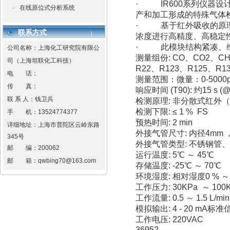
· IR600系列仪器
·
在线原位式分析系统
产和加工形成的特殊气体
· 基于红外吸收的原理
联系方式
浓度进行高精度、高稳定
· 此模块结构紧凑、维
公司名称：上海化工研究院有限公
测量组份: CO、CO2、CH
司（上海坦联化工科技）
R22、R123、R125、R1
电 话：
测量范围：微量：0-5000p
传 真：
响应时间 (T90): 约15 s (@ 0
联 系 人：钱卫兵
检测原理: 非分散式红外（
检测下限: ≤ 1 % FS
手 机：
13524774377
预热时间: 2 min
详细地址：
上海市普陀区云岭东路
外接气管尺寸: 内径4mm 
345号
外接气管类型: 不锈钢管
邮 编：
200062
运行温度: 5℃ ～ 45℃
邮 箱：
qwbing70@163.com
存储温度: -25℃ ～ 70℃
环境湿度: 相对湿度0 % ～
工作压力: 30KPa ～ 100
工作流量: 0.5 ～ 1.5 L/
模拟输出: 4 - 20 mA标准
工作电压: 220VAC
36952