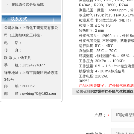
测量组份: CO、CO2、CH4、 NH3
·
在线原位式分析系统
R404A、R290、R600、R744
测量范围：微量：0-5000ppm，常
响应时间 (T90): 约15 s (@ 0.5 L/mi
联系方式
检测原理: 非分散式红外（NDIR）
检测下限: ≤ 1 % FS
公司名称：上海化工研究院有限公
预热时间: 2 min
司（上海坦联化工科技）
外接气管尺寸: 内径4mm ，外径 6
外接气管类型: 不锈钢管、紫铜管
电 话：
运行温度: 5℃ ～ 45℃
传 真：
存储温度: -25℃ ～ 70℃
环境湿度: 相对湿度0 % ～ 95 %
联 系 人：钱卫兵
工作压力: 30KPa ～ 100KPa
手 机：
13524774377
工作流量: 0.5 ～ 1.5 L/min稳定流
模拟输出: 4 - 20 mA标准信号
详细地址：
上海市普陀区云岭东路
工作电压: 220VAC
345号
36952
产品相关关键字：
红外线气体检测
邮 编：
200062
如果你对
IR防爆型红外线气体检测仪
邮 箱：
qwbing70@163.com
产品：