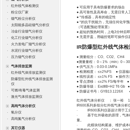
·
红外线气体检测仪
● 可应用于具有防爆要求的场合
·
粉尘仪厂家
● 高可靠性及高寿命，无需日常人
● *传感器，具有的稳定性
·
烟气粉尘分析仪
● *的抗干扰能力，无须任何化学
·
太阳能多晶硅烟气分析仪
（可选配预处理装置）
·
冶金行业烟气分析仪
● 超短的预热时间，上电3分钟后
● 无需开盖，用磁控笔即可操作仪
·
化工行业烟气分析仪
·
火力发电厂烟气分析仪
IR防爆型红外线气体
·
水泥行业烟气分析仪
·
压力烟气分析仪
● 测量组分： CO、CO2、CH4
●测量量程： 0～1%（min）0～3
气体排放监测
● 供气压力：0.03-0.1MPa
● 检测精度： ≤±2%FS ● 仪器
·
红外线气体排放监测仪
● 线性误差： ≤±1% FS ● 操
防爆型红外线气体排放监测
·
● 零点漂移： ≤±2% FS/每半年
仪
● 防爆等级： ExdⅡB+H2 T6 Gb
·
可燃/有毒气体监测
● 防爆证书号：GYB13.1226X 
·
激光气体排放监测仪
红外线气体分析仪 ： 张一裕 18
IR600系列多组分红外线气体分析
高纯气体分析仪
· IR600系列仪器设计用于
·
氧分仪
· 基于红外吸收的原理，气体检
·
高纯氮气分析仪
量。
· 此模块结构紧凑、维护成本
其它仪器