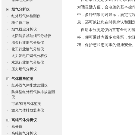
对话灵活方便，会电脑的基本操
烟气分析仪
中，多种结果同时显示，滴定过
·
红外线气体检测仪
息，还可以让您在时机辨认和测
·
粉尘仪厂家
·
烟气粉尘分析仪
自动水分测定仪内置有全封闭智
·
太阳能多晶硅烟气分析仪
杯，便可通过内置多功能泵，实
·
冶金行业烟气分析仪
积，保护您和您同事的健康安全
·
化工行业烟气分析仪
·
火力发电厂烟气分析仪
·
水泥行业烟气分析仪
·
压力烟气分析仪
气体排放监测
·
红外线气体排放监测仪
防爆型红外线气体排放监测
·
仪
·
可燃/有毒气体监测
·
激光气体排放监测仪
高纯气体分析仪
·
氧分仪
·
高纯氮气分析仪