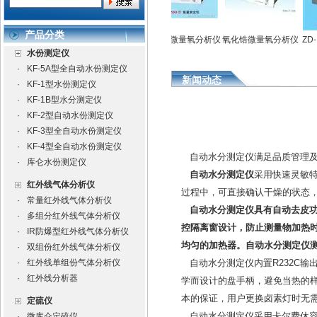
产品分类
水份测定仪
全自动水份测定仪
氧化锆微量氧分析仪
氧化锆微量氧分析仪
ZD-I
水份测定仪
·
KF-5A型全自动水份测定仪
新闻动态
·
KF-1型水份测定仪
·
KF-1B型水分测定仪
·
KF-2型自动水份测定仪
·
KF-3型全自动水份测定仪
·
KF-4型全自动水份测定仪
自动水分测定仪满足品质管理
·
库仑水份测定仪
自动水分测定仪
采用快速灵敏
红外线气体分析仪
过程中，可直接确认干燥的状态
·
常量红外线气体分析仪
自动水分测定仪具有自动去皮功
·
多组分红外线气体分析仪
控隔离窗设计，防止测量物加热时
·
IR防爆型红外线气体分析仪
均匀的加热器。自动水分测定仪
·
双组份红外线气体分析仪
·
红外线单组份气体分析仪
自动水分测定仪内置R232C输
·
红外线分析器
学而设计的盘手柄，避免当热的
本的保证，用户更换卤素灯时无
定硫仪
自动水分测定仪采用卡尔费休容
·
微库仑定硫仪