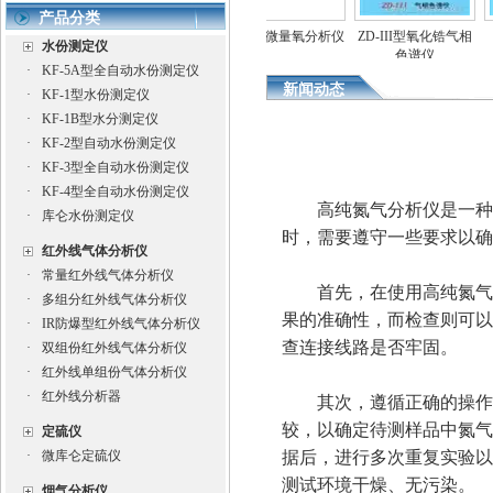
产品分类
水份测定仪
氧化锆微量氧分析仪
氧化锆微量氧分析仪
ZD-III型氧化锆气相
水份测定仪
色谱仪
·
KF-5A型全自动水份测定仪
新闻动态
·
KF-1型水份测定仪
·
KF-1B型水分测定仪
·
KF-2型自动水份测定仪
·
KF-3型全自动水份测定仪
·
KF-4型全自动水份测定仪
高纯氮气分析仪是一种用
·
库仑水份测定仪
时，需要遵守一些要求以确
红外线气体分析仪
·
常量红外线气体分析仪
首先，在使用高纯氮气分
·
多组分红外线气体分析仪
果的准确性，而检查则可以
·
IR防爆型红外线气体分析仪
查连接线路是否牢固。
·
双组份红外线气体分析仪
·
红外线单组份气体分析仪
·
红外线分析器
其次，遵循正确的操作步
较，以确定待测样品中氮气
定硫仪
·
微库仑定硫仪
据后，进行多次重复实验以
测试环境干燥、无污染。
烟气分析仪