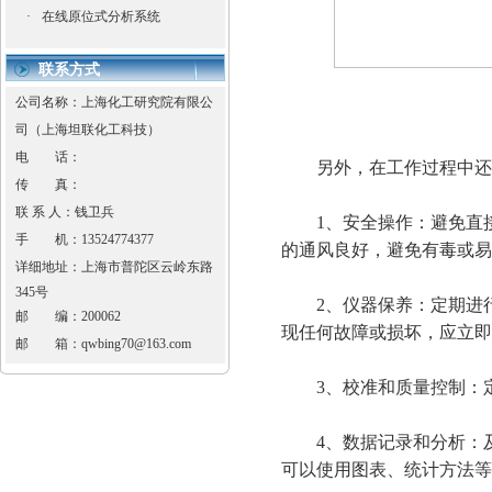
·
在线原位式分析系统
联系方式
公司名称：上海化工研究院有限公
司（上海坦联化工科技）
电 话：
另外，在工作过程中还
传 真：
联 系 人：钱卫兵
1、安全操作：避免直接
手 机：
13524774377
的通风良好，避免有毒或易
详细地址：
上海市普陀区云岭东路
345号
2、仪器保养：定期进行
邮 编：
200062
现任何故障或损坏，应立即
邮 箱：
qwbing70@163.com
3、校准和质量控制：定
4、数据记录和分析：及
可以使用图表、统计方法等